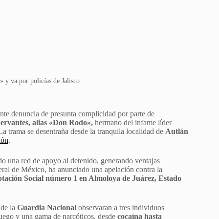
y va por policías de Jalisco
te denuncia de presunta complicidad por parte de
rvantes, alias «Don Rodo»,
hermano del infame líder
a trama se desentraña desde la tranquila localidad de
Autlán
ión
.
ido una red de apoyo al detenido, generando ventajas
eral de México, ha anunciado una apelación contra la
ptación Social número 1 en Almoloya de Juárez, Estado
 de la
Guardia Nacional
observaran a tres individuos
fuego y una gama de narcóticos, desde
cocaína hasta