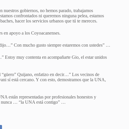
en nuestros gobiernos, no hemos parado, trabajamos
No estamos confrontados ni queremos ninguna pelea, estamos
 baches, hacer los servicios urbanos que tú te mereces.
nes en apoyo a los Coyoacanenses.
 y dijo…” Con mucho gusto siempre estaremos con ustedes” …
” Estoy muy contenta en acompañarte Gio, el estar unidos
l “güero” Quijano, enfatizo en decir…” Los vecinos de
ani sí está cercano. Y con esto, demostramos que la UNA,
 UNA están representadas por profesionales honestos y
ue nunca … “la UNA está contigo” …